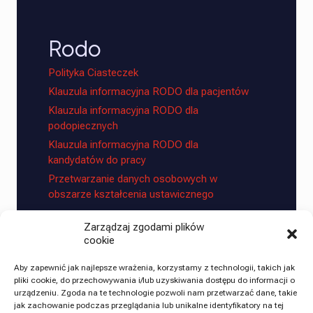
Rodo
Polityka Ciasteczek
Klauzula informacyjna RODO dla pacjentów
Klauzula informacyjna RODO dla
podopiecznych
Klauzula informacyjna RODO dla
kandydatów do pracy
Przetwarzanie danych osobowych w
obszarze kształcenia ustawicznego
Zarządzaj zgodami plików
Znajdziesz nas na:
cookie
Aby zapewnić jak najlepsze wrażenia, korzystamy z technologii, takich jak
pliki cookie, do przechowywania i/lub uzyskiwania dostępu do informacji o
urządzeniu. Zgoda na te technologie pozwoli nam przetwarzać dane, takie
jak zachowanie podczas przeglądania lub unikalne identyfikatory na tej