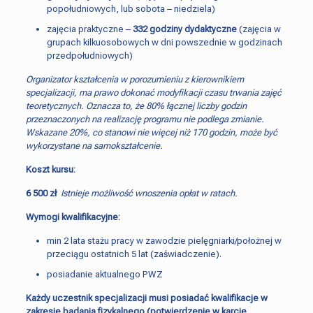
popołudniowych, lub sobota – niedziela)
zajęcia praktyczne –
332 godziny
dydaktyczne
(zajęcia w
grupach kilkuosobowych w dni powszednie w godzinach
przedpołudniowych)
Organizator kształcenia w porozumieniu z kierownikiem
specjalizacji, ma prawo dokonać modyfikacji czasu trwania zajęć
teoretycznych. Oznacza to, że 80% łącznej liczby godzin
przeznaczonych na realizację programu nie podlega zmianie.
Wskazane 20%, co stanowi nie więcej niż 170 godzin, może być
wykorzystane na samokształcenie.
Koszt kursu:
6 500 zł
Istnieje możliwość wnoszenia opłat w ratach.
Wymogi kwalifikacyjne:
min 2 lata stażu pracy w zawodzie pielęgniarki/położnej w
przeciągu ostatnich 5 lat (zaświadczenie).
posiadanie aktualnego PWZ
Każdy uczestnik specjalizacji musi posiadać kwalifikacje w
zakresie badania fizykalnego (potwierdzenie w karcie