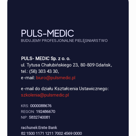
PULS-MEDIC
BUDUJEMY PROFESJONALNE PIELĘGNIARSTWO
PULS- MEDIC Sp. z o. o.
ul. Tytusa Chałubińskiego 23, 80-809 Gdańsk,
tel.: (58) 303 43 30,
e-mail:
biuro@pulsmedic.pl
e-mail do działu Kształcenia Ustawicznego:
szkolenia@pulsmedic.pl
KRS:
0000088676
REGON:
192486670
NIP:
5832740081
rachunek Erste Bank
82 1500 1171 1211 7002 4569 0000