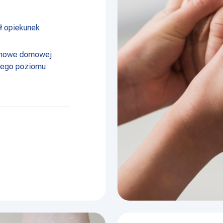
 opiekunek
zinowe domowej
nego poziomu