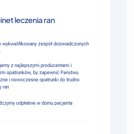
net leczenia ran
 wykwalifikowany zespół doświadczonych
k
emy z najlepszymi producentami i
ami opatrunków, by zapewnić Państwu
czne i nowoczesne opatrunki do trudno
ę ran
dczymy odpłatnie w domu pacjenta