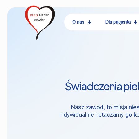
O nas
Dla pacjenta
Świadczenia piel
Nasz zawód, to misja nies
indywidualnie i otaczamy go k