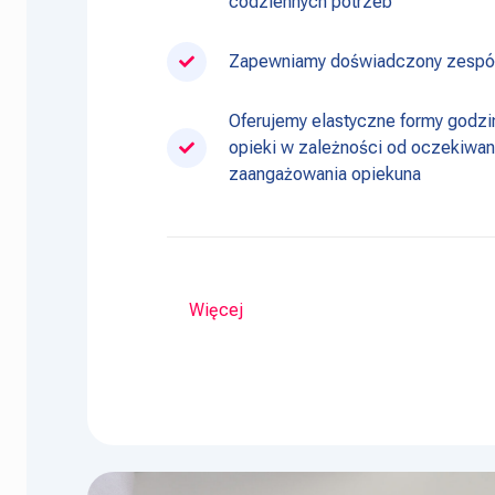
codziennych potrzeb
Zapewniamy doświadczony zespół
Oferujemy elastyczne formy god
opieki w zależności od oczekiwa
zaangażowania opiekuna
Więcej