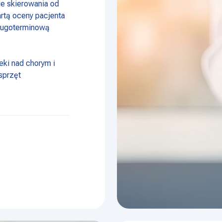
e skierowania od
rtą oceny pacjenta
długoterminową
eki nad chorym i
sprzęt