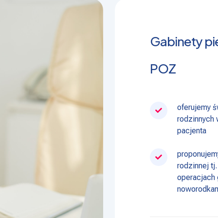
Gabinety pi
POZ
oferujemy ś
rodzinnych
pacjenta
proponujem
rodzinnej tj
operacjach 
noworodka