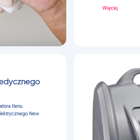
Więcej
medycznego
tora tlenu
elektrycznego New