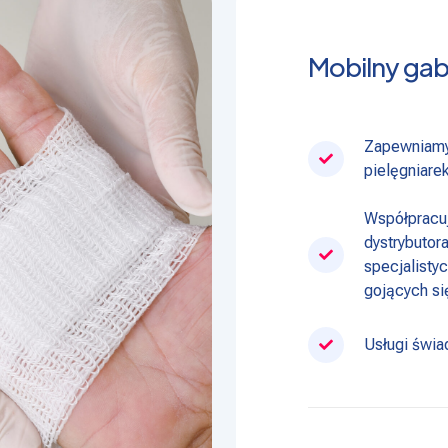
Mobilny gabi
Zapewniamy
pielęgniare
Współpracuj
dystrybutor
specjalisty
gojących si
Usługi świa